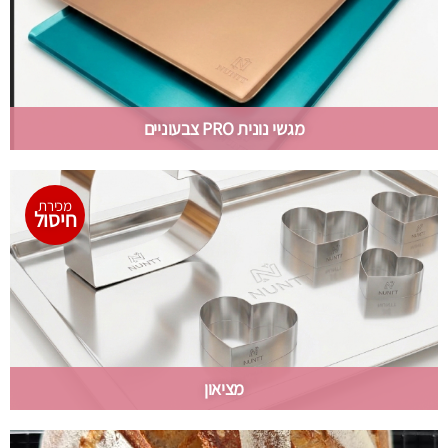
מגשי נונית PRO צבעוניים
מכירת
חיסול
מציאון