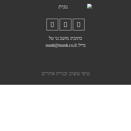
כתובת: מושב גני טל
מייל:
nunit@nunit.co.il
טיפי עיצוב ובניית אתרים