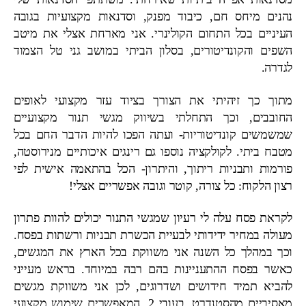
נהנים מיחס חם, כיבוד מפנק, וסדנאות מקצועיות בגובה
העיניים בכל התחום הקולינרי. אני מארחת אצלי את מיטב
השפים והקונדיטורים, בסלון הביתי במושב גני טל הצמוד
לגדרה.
מתוך כך זיהיתי את הצורך בציוד עזר מקצועי לאופים
החובבים, וכך התחלתי בשיווק מגשי תנור מקצועיים
שמשמשים קונדיטוריות- ועתה הפכו להיות הדבר החם בכל
מטבח ביתי. לקולקציה נוספו גם רינגים איכותיים מנירוסטה,
פורמות ותבניות ריתוך, והיתרון- הכל בהתאמה אישית לפי
רצון הלקוח: כל צורה, קוטר וגובה אפשריים אצלי!
לקראת פסח עלה לי רעיון שמגשי התנור יכולים להוות פתרון
מעולה במחיר ידידותי לבעיית הכשרת תבניות ורשתות בפסח.
וכך במהלך כל השנה אני משווקת בכל הארץ את המגשים,
כאשר בפסח ההתעניינות בהם רבה במיוחד. בראש מעייני
להביא תמיד חידושים ושדרוגים, לכן אני משווקת מגשים
מאסיביים מהסטנדרט, בעובי 2, המאפשרים שימוש מקצועי