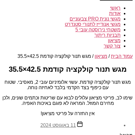
ראשי
אודות
מגשי נונית PRO צבעוניים
מגשי אנודייז לתנורי סטנדרט
משטחי נירוסטה עובי 5
תבניות ריתוך
מציאון
צור קשר
עמוד הבית
/
מציאון
/ מגש תנור קולקציה קודמת 42.5×35.5
מגש תנור קולקציה קודמת 42.5×35.5
מגש תנור קולקציה קודמת. עשוי אלומיניום עובי 2, מאסיבי. שטוח
עם כיפוף בצד הקדמי בלבד לאחיזה נוחה.
שימו לב, פריטי מציאון עלולים לבוא עם שריטות וכתמים שונים, ולכן
מחירם המוזל. המראה לא פוגם באיכות האפיה.
אין החזרה על פריטי מציאון!
תאריך
11 באוגוסט 2024
פוסט