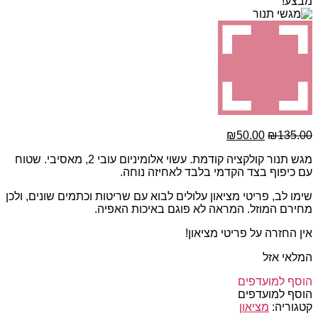
מבצע!
המחיר
המחיר
₪
50.00
₪
135.00
המקורי
הנוכחי
מגש תנור קולקציה קודמת. עשוי אלומיניום עובי 2, מאסיבי. שטוח
היה:
הוא:
עם כיפוף בצד הקדמי בלבד לאחיזה נוחה.
₪50.00.
₪135.00.
שימו לב, פריטי מציאון עלולים לבוא עם שריטות וכתמים שונים, ולכן
מחירם המוזל. המראה לא פוגם באיכות האפיה.
אין החזרה על פריטי מציאון!
המלאי אזל
הוסף למועדפים
הוסף למועדפים
קטגוריה:
מציאון