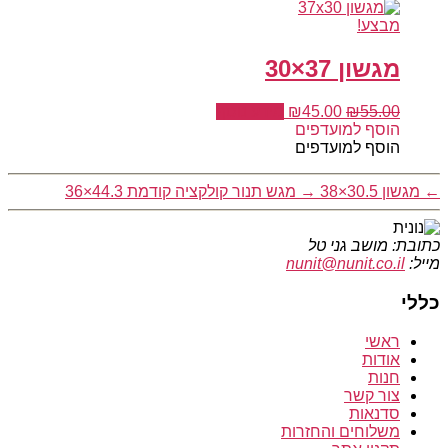
מבצע!
מגשון 37×30
המחיר
המחיר
55.00
₪
45.00
₪
מידע נוסף
המקורי
הנוכחי
הוסף למועדפים
היה:
הוא:
הוסף למועדפים
₪45.00.
₪55.00.
←
מגשון 30.5×38
→
מגש תנור קולקציה קודמת 44.3×36
כתובת: מושב גני טל
מייל:
nunit@nunit.co.il
כללי
ראשי
אודות
חנות
צור קשר
סדנאות
משלוחים והחזרות