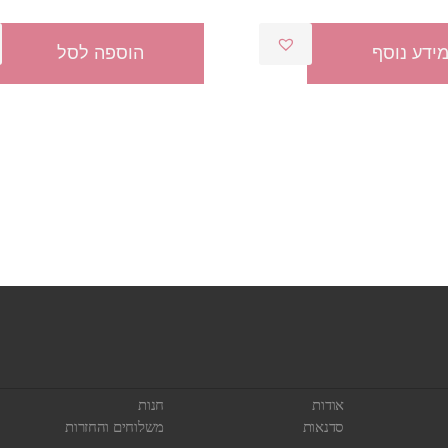
המקורי
הנוכחי
המקורי
הנ
היה:
הוא:
היה:
הו
ידע נוסף
הוספה לסל
0.
₪390.00.
₪45.00.
₪55.00.
אודות
חנות
סדנאות
משלוחים והחזרות