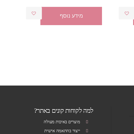
וכחי
המקורי
הנוכחי
א:
היה:
הוא:
מידע נוסף
₪40.00.
₪135.00.
₪360.0
למה לקוחות קונים באתר?
מוצרים באיכות מעולה
ייצור בהתאמה אישית