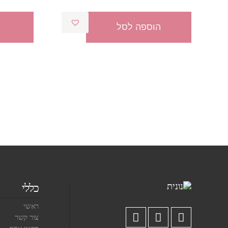
המקורי
הנוכחי
היה:
הוא:
הוספה לסל
מ
₪45.00.
₪55.00.
כללי
ראשי
צור קשר