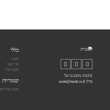
כללי
ראשי
צור קשר
תקנון אתר
כתובת: מושב גני טל
קטגוריות
מייל:
nunit@nunit.co.il
מגשי נונית PRO צבעוניים