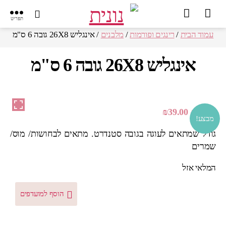
תפריט
עמוד הבית
/
רינגים ופורמות
/
מלבנים
/ אינגליש 26X8 גובה 6 ס"מ
אינגליש 26X8 גובה 6 ס"מ
המחיר
המחיר
₪
39.00
₪
50.00
מבצע!
המקורי
הנוכחי
גודל שמתאים לעוגה בגובה סטנדרט. מתאים לבחושות/ מוס/
היה:
הוא:
שמרים
₪39.00.
₪50.00.
המלאי אזל
הוסף למועדפים