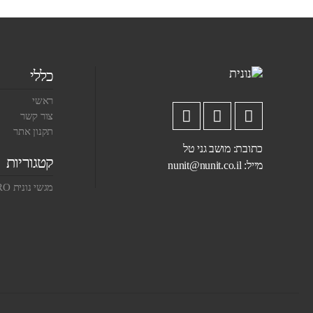
כללי
ראשי
צור קשר
תקנון אתר
כתובת: מושב גני טל
קטגוריות
מייל:
nunit@nunit.co.il
מגשי נונית PRO צבעוניים